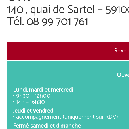
140 , quai de Sartel – 591
Tél. 08 99 701 761
Reveni
Ouve
Lundi, mardi et mercredi :
• 9h30 – 12h00
• 14h – 16h30
Jeudi et vendredi
:
• accompagnement (uniquement sur RDV)
Fermé samedi et dimanche