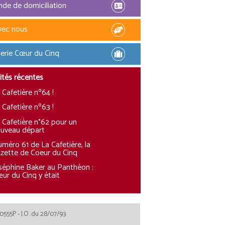
de de domiciliation
vec nous
erie Cœur du Cinq
ités récentes
 Cafetière nº64 !
 Cafetière nº63 !
 Cafetière n°62 pour un
uveau départ
méro 61 de La Cafetière, la
zette de Coeur du Cinq
séphine Baker au Panthéon :
ur du Cinq y était
0555P - J.O. du 28/07/93