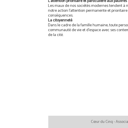
L’attention prioritaire et particulière aux pauvres
Les maux de nos sociétés modernes tendent à no
notre action l’attention permanente et prioritaire
conséquences.
La citoyenneté
Dans le cadre de la famille humaine, toute perso
communauté de vie et d’espace avec ses contempor
de la cité.
Cœur du Cinq - Associat