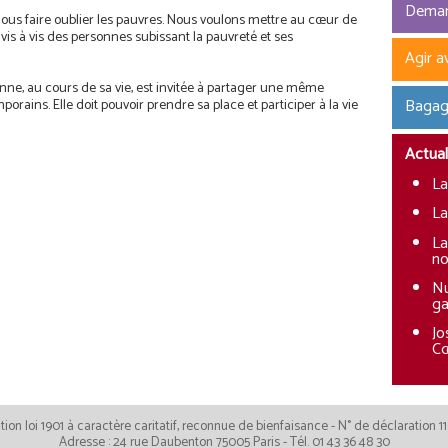
Deman
us faire oublier les pauvres. Nous voulons mettre au cœur de
 vis à vis des personnes subissant la pauvreté et ses
Agir a
nne, au cours de sa vie, est invitée à partager une même
Bagag
ains. Elle doit pouvoir prendre sa place et participer à la vie
Actual
La
La
La
no
Nu
ga
Jo
Cœ
ion loi 1901 à caractère caritatif, reconnue de bienfaisance - N° de déclaration 11
Adresse : 24 rue Daubenton 75005 Paris - Tél. 01 43 36 48 30