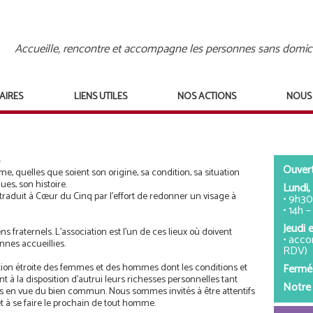
Accueille, rencontre et accompagne les personnes sans domici
AIRES
LIENS UTILES
NOS ACTIONS
NOUS
Ouvert
e, quelles que soient son origine, sa condition, sa situation
ues, son histoire.
Lundi,
raduit à Cœur du Cinq par l’effort de redonner un visage à
• 9h30
• 14h 
Jeudi 
s fraternels. L’association est l’un de ces lieux où doivent
• acc
nnes accueillies.
RDV)
Fermé
lation étroite des femmes et des hommes dont les conditions et
nt à la disposition d’autrui leurs richesses personnelles tant
Notre 
s en vue du bien commun. Nous sommes invités à être attentifs
et à se faire le prochain de tout homme.