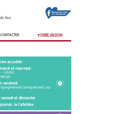
le fixe
 CONTACTER
FAIRE UN DON
ure au public
 mardi et mercredi :
 – 12h00
– 16h30
et vendredi
:
ompagnement (uniquement sur
 samedi et dimanche
journal : la Cafetière