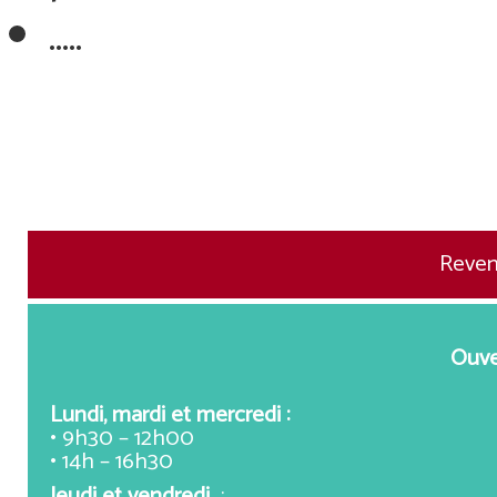
…..
Reveni
Ouve
Lundi, mardi et mercredi :
• 9h30 – 12h00
• 14h – 16h30
Jeudi et vendredi
: